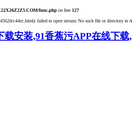
X22X26Z2Z5.COM/func.php
on line
127
4562d/c44ec.html): failed to open stream: No such file or directory in
/
下载安装,91香蕉污APP在线下载