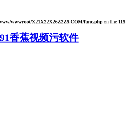
www/wwwroot/X21X22X26Z2Z5.COM/func.php
on line
115
,91香蕉视频污软件