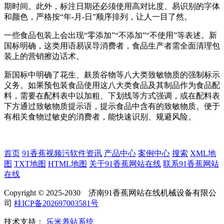
期时间。此外，标注日期还必须使用高对比度、易识别的字体
和颜色，严格按“年-月-日”顺序排列，让人一目了然。
一些食品包装上会出现“零添加”“不添加”“不使用”等表述。新
国标明确，这类用语易误导消费者，食品生产者需全面清理包
装上的营销擦边话术。
新国标中明确了花生、麸质谷物等八大类致敏物质的强制标示
义务。如果预包装食品使用这八大类食品及其制品作为食品配
料，需要在配料表中以加粗、下划线等方式强调，或在配料表
下方通过致敏物质提示语，提示食品中含有的致敏物质。便于
有相关食物过敏史的消费者，能快速识别、规避风险。
首页
91香蕉视频污软件资讯
产品中心
案例中心
搜索
XML地
图
TXT地图
HTML地图
关于91香蕉网站在线
联系91香蕉网站
在线
Copyright © 2025-2030 济南91香蕉网站在线机械设备有限公
司
桂ICP备202697003581号
技术支持：
乐米养站系统